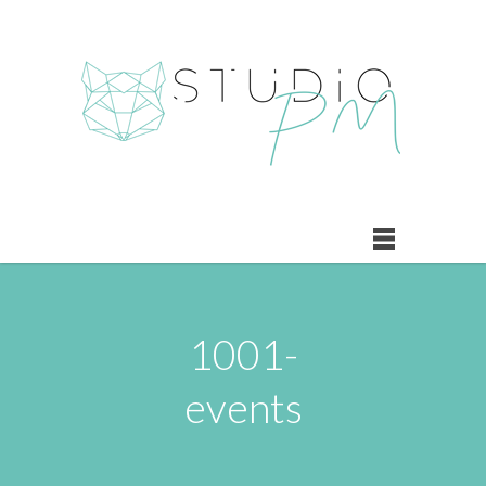
1001-
events