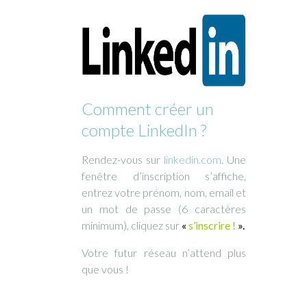
Comment créer un
compte LinkedIn ?
Rendez-vous sur
linkedin.com
. Une
fenêtre d’inscription s’affiche,
entrez votre prénom, nom, email et
un mot de passe (6 caractères
minimum), cliquez sur
«
s’inscrire !
».
Votre futur réseau n’attend plus
que vous !