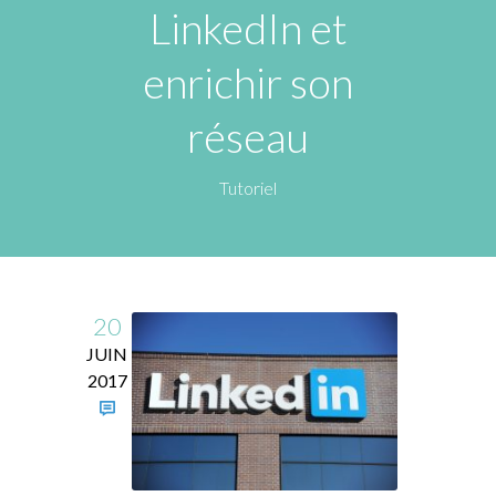
LinkedIn et
enrichir son
réseau
Tutoriel
20
JUIN
2017