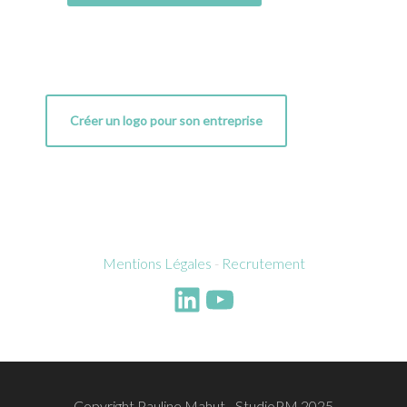
Créer un logo pour son entreprise
Mentions Légales
-
Recrutement
LinkedIn
YouTube
Copyright Pauline Mahut - StudioPM 2025