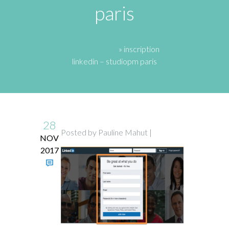
paris
LinkedIn : se créer un profil
professionnel
» inscription
linkedin – studiopm paris
28
Posted by Pauline Mahut |
NOV
2017