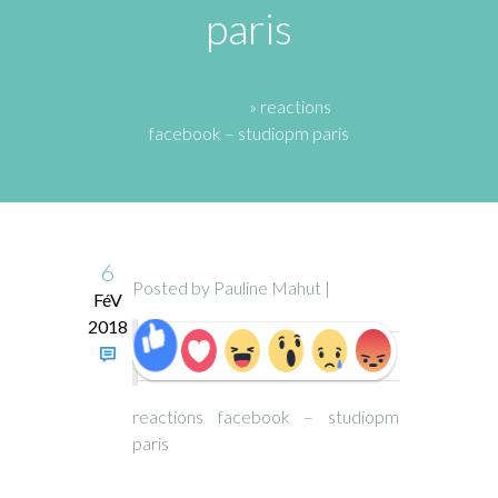
paris
L’Edgerank, l’algorithme de
Facebook
» reactions
facebook – studiopm paris
6
Posted by Pauline Mahut |
FéV
2018
reactions facebook – studiopm
paris