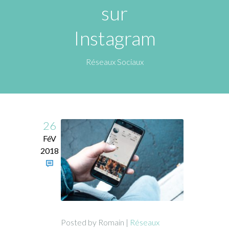
sur
Instagram
Réseaux Sociaux
26
FéV
2018
Posted by Romain |
Réseaux